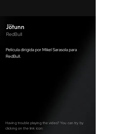
Jötunn
RedBull
Película dirigida por Mikel Sarasola para
RedBull.
Having trouble playing the video? You can try by
clicking on the link icon: