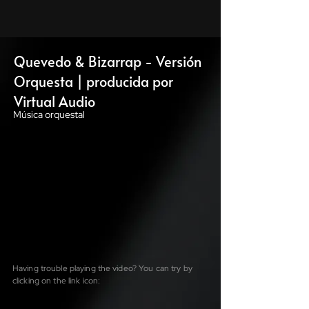
Quevedo & Bizarrap - Versión
Orquesta | producida por
Virtual Audio
Música orquestal
Having trouble playing the video? You can try by
clicking on the link icon: