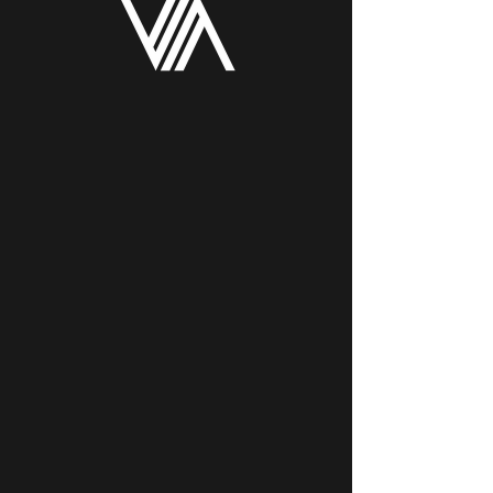
zaitezke estekaren ikonoan klik eginez: