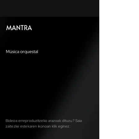
MANTRA
Música orquestal
Bideoa erreproduzitzeko arazoak dituzu? Saia
zaitezke estekaren ikonoan klik eginez: