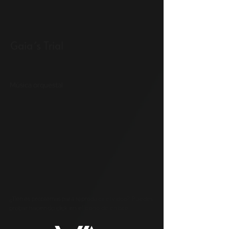
Gaia´s Trial
Música orquestal
¿Tienes problemas para reproducir el video? Puedes
probar haciendo click en el icono de enlace: